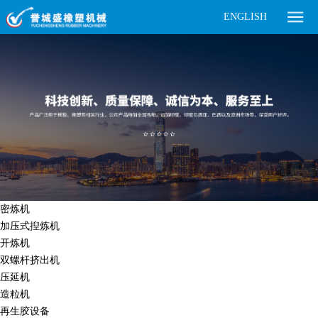
ENGLISH
密炼机
加压式揑炼机
开炼机
双螺杆挤出机
压延机
造粒机
再生胶设备