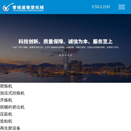
ENGLISH
密炼机
加压式揑炼机
开炼机
双螺杆挤出机
压延机
造粒机
再生胶设备