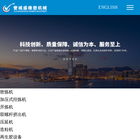
ENGLISH
密炼机
加压式揑炼机
开炼机
双螺杆挤出机
压延机
造粒机
再生胶设备