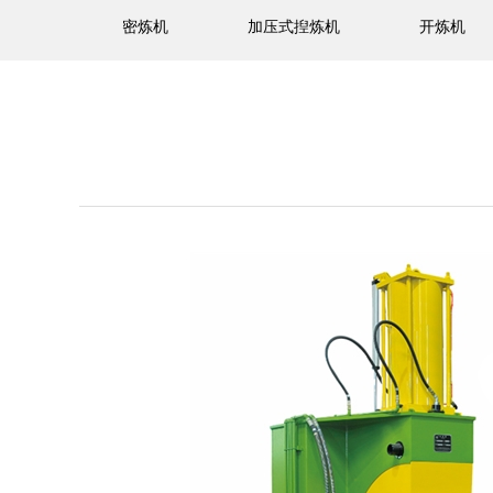
密炼机
加压式揑炼机
开炼机